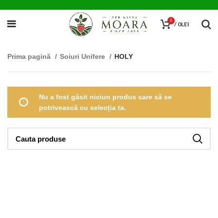
0
/
0
LEI
Prima pagină
Soiuri Unifere
HOLY
Nu a fost găsit niciun produs care să se
potrivească cu selecția ta.