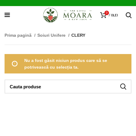
0
/
0
LEI
Prima pagină
Soiuri Unifere
CLERY
Nu a fost găsit niciun produs care să se
potrivească cu selecția ta.