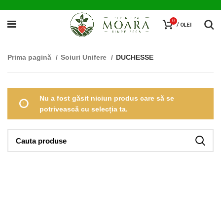
0
/
0
LEI
Prima pagină
Soiuri Unifere
DUCHESSE
Nu a fost găsit niciun produs care să se
potrivească cu selecția ta.